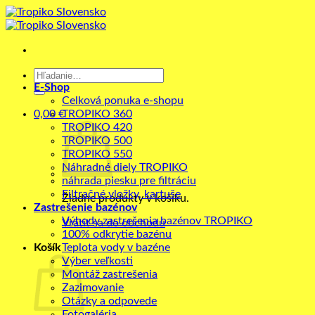
Skip
to
content
Hľadať:
E-Shop
Celková ponuka e-shopu
0,00
€
TROPIKO 360
TROPIKO 420
TROPIKO 500
TROPIKO 550
Náhradné diely TROPIKO
náhrada piesku pre filtráciu
Filtračné vložky, kartuše
Žiadne produkty v košíku.
Zastrešenie bazénov
Výhody zastrešenia bazénov TROPIKO
Vrátiť sa do obchodu
100% odkrytie bazénu
Košík
Teplota vody v bazéne
Výber veľkosti
Montáž zastrešenia
Zazimovanie
Otázky a odpovede
Fotogaléria