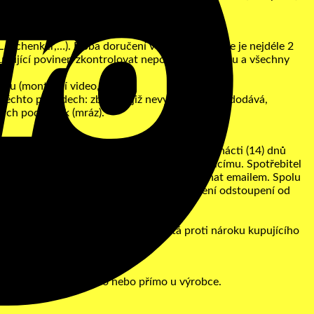
, Schenker,…). Doba doručení v České republice je nejdéle 2
 kupující povinen zkontrolovat neporušenost obalu a všechny
bku (montážní video,…).
 těchto případech: zboží se již nevyrábí nebo nedodává,
kých podmínek (mráz).
 prodávajícímu prokazatelně doručeno do čtrnácti (14) dnů
d odeslání odstoupení od smlouvy prodávajícímu. Spotřebitel
cení zboží lze s prodávajícím předem dojednat emailem. Spolu
ní spojení. Prodávající má 10 dnů na vyřízení odstoupení od
du škody. Prodávající škodu započítá proti nároku kupujícího
na adrese prodávajícího nebo přímo u výrobce.