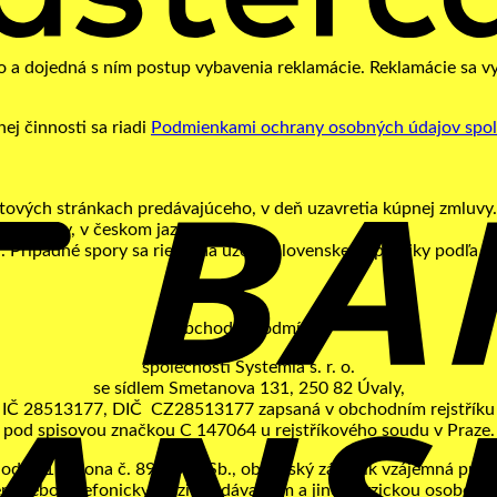
o a dojedná s ním postup vybavenia reklamácie. Reklamácie sa v
j činnosti sa riadi
Podmienkami ochrany osobných údajov spoloč
ových stránkach predávajúceho, v deň uzavretia kúpnej zmluvy. 
epubliky, v českom jazyku.
 Prípadné spory sa riešia na území Slovenskej republiky podľa č
Obchodní podmínky
společnosti Systemia s. r. o.
se sídlem Smetanova 131, 250 82 Úvaly,
IČ 28513177, DIČ CZ28513177 zapsaná v obchodním rejstříku
pod spisovou značkou C 147064 u rejstříkového soudu v Praze.
dst. 1 zákona č. 89/2012 Sb., občanský zákoník vzájemná práva 
m nebo telefonicky mezi prodávajícím a jinou fyzickou osobou (s