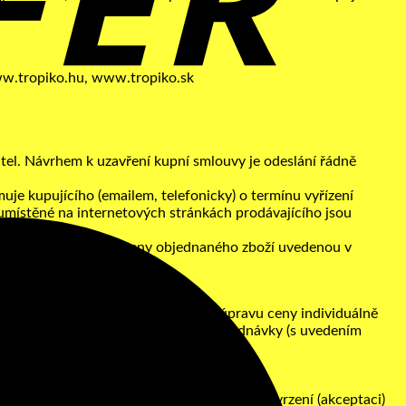
ww.tropiko.hu, www.tropiko.sk
itel. Návrhem k uzavření kupní smlouvy je odeslání řádně
muje kupujícího (emailem, telefonicky) o termínu vyřízení
umístěné na internetových stránkách prodávajícího jsou
M
 objednávky včetně ceny objednaného zboží uvedenou v
ze zemí EU, požádá prodávajícího o úpravu ceny individuálně
ajícího nebo potvrzením vyřízení objednávky (s uvedením
ánkách prodávajícího.
desláno nejpozději druhý pracovní den po potvrzení (akceptaci)