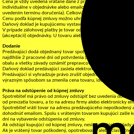
Cena je vždy uvedená vrátane dane z pridanej hodnoty (DPH) pla
individuálne v objednávke alebo emailom. Cena uvedená v pon
uvedením termínu doručenia). Celkovú cenu tvorí cena výrobko
Cenu podľa kúpnej zmluvy možno uhradiť: bankovým prevodom, 
Daňový doklad je kupujúcemu vystavený po uhradení kúpnej c
V prípade zálohovej platby je tovar odoslaný po prijatí platby
(akceptácii) objednávky. U tovaru alebo služieb zhotovených na
Dodanie
Predávajúci dodá objednaný tovar spotrebiteľovi prostredníct
najdlhšie 2 pracovné dni od potvrdenia (akceptácie) objednávky
obalu a všetky závady oznámiť prepravcovi a fotograficky zdo
Daňový doklad predávajúci zasiela elektronicky emailom. Predá
Predávajúci si vyhradzuje právo zrušiť objednávku alebo jej č
výrazným spôsobom sa zmenila cena tovaru, ide o tovar sezónn
Práva na odstúpenie od kúpnej zmluvy
Spotrebiteľ má právo od zmluvy odstúpiť bez uvedenia dôvodu 
od prevzatia tovaru, a to na adresu firmy alebo elektronicky
Spotrebiteľ vráti tovar na adresu predávajúceho nepoškodený 
dohodnúť emailom. Spolu s vráteným tovarom kupujúci zašle kó
dní na vybavenie odstúpenia od zmluvy.
Ak odstúpi kupujúci od kúpnej zmluvy, nesie kupujúci náklady 
Ak je vrátený tovar poškodený, opotrebovaný alebo čiastočne