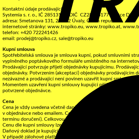
Kontaktní údaje prodávajícího
Systemia s. r. o., IČ 28513177, DIČ CZ28513177 (plátce DPH)
adresa: Smetanova 131, 250 82 Úvaly, Česká republika
internetové stránky: www.tropiko.eu, www.tropiko.at, www.t
telefon: +420 722241426
email: prodej@tropiko.cz, sale@tropiko.eu
Kupní smlouva
Spotřebitelská smlouva je smlouva kupní, pokud smluvními stra
vyplněného poptávkového formuláře umístěného na internetové
Prodávající potvrzuje přijetí objednávky kupujícímu. Prodávajíc
objednávky. Potvrzením (akceptací) objednávky prodávajícím do
nezávazné a prodávající není povinen uzavřít kupní smlouvu na 
Momentem uzavření kupní smlouvy kupující přijímá veškerá u
potvrzené objednávce.
Cena
Cena je vždy uvedena včetně daně z přidané hodnoty (DPH) plat
v objednávce nebo emailem. Cena uvedená v nabídce zůstává v
termínu doručení). Celkovou cenu tvoří cena výrobků, služeb,
Cenu dle kupní smlouvy lze uhradit: bankovním převodem, syst
Daňový doklad je kupujícímu vystaven po uhrazení kupní ceny.
V případě zálohové platby je zboží odesláno po přijetí platby o