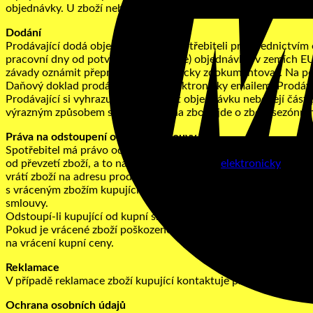
objednávky. U zboží nebo služeb zhotovených na zakázku je o 
Dodání
Prodávající dodá objednané zboží spotřebiteli prostřednictvím
pracovní dny od potvrzení (akceptace) objednávky, v zemích EU
závady oznámit přepravci a fotograficky zdokumentovat. Na poz
Daňový doklad prodávající zasílá elektronicky emailem. Prodáva
Prodávající si vyhrazuje právo zrušit objednávku nebo její čás
výrazným způsobem se změnila cena zboží, jde o zboží sezónníh
Práva na odstoupení od kupní smlouvy
Spotřebitel má právo od smlouvy odstoupit bez uvedení důvodu
od převzetí zboží, a to na adresu firmy nebo
elektronicky
emaile
vrátí zboží na adresu prodávajícího nepoškozené a bez známek 
s vráceným zbožím kupující zašle kopii dokladu o převzetí, da
smlouvy.
Odstoupí-li kupující od kupní smlouvy, nese kupující náklady s
Pokud je vrácené zboží poškozeno, opotřebeno či částečně spo
na vrácení kupní ceny.
Reklamace
V případě reklamace zboží kupující kontaktuje prodávajícího a 
Ochrana osobních údajů