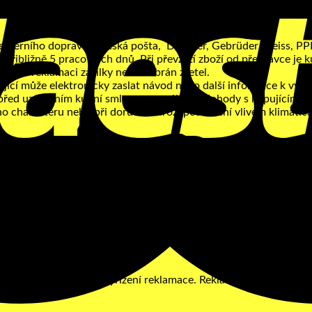
termínu odeslání zákazník informován.
 externího dopravce (Česká pošta, Dachser, Gebrüder Weiss, PPL
 přibližně 5 pracovních dnů. Při převzetí zboží od přepravce je
dější reklamaci zásilky nebude brán zřetel.
jící může elektronicky zaslat návod nebo další informace k výro
t před uzavřením kupní smlouvy, na základě dohody s kupujícím, v
o charakteru nebo při doručení hrozí poškození vlivem klimatic
 a bez jakékoliv sankce. Odstoupení od kupní smlouvy musí být
m. Zboží musí být prodávajícímu vráceno do 2 pracovních dnů o
používání (neopotřebené), nejlépe v původním obalu. Postup vrá
ňový doklad nebo objednávku a údaje pro vrácení platby – bankov
pojené s navrácením zboží prodávajícímu.
třebováno, vzniká prodávajícímu vůči kupujícímu nárok na náhra
dojedná s ním postup vyřízení reklamace. Reklamace se vyřizují 