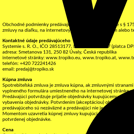
Obchodné podmienky predávajúceho upravujú v súlade s § 1751
zmluvy na diaľku, na internetových stránkach, emailom alebo t
Kontaktné údaje predávajúceho
Systemie s. R. O., IČO 28513177, DIČ CZ28513177 (platca DP
adresa: Smetanova 131, 250 82 Úvaly, Česká republika
internetové stránky: www.tropiko.eu, www.tropiko.at, www.t
telefón: +420 722241426
email: predaj@tropiko.sk
Kúpna zmluva
Spotrebiteľská zmluva je zmluva kúpna, ak zmluvnými stranami s
vyplneného formulára umiestneného na internetovej stránke p
Predávajúci potvrdzuje prijatie objednávky kupujúcemu. Predáv
vybavenia objednávky. Potvrdením (akceptáciou) objednávky p
predávajúceho sú nezáväzné a predávajúci nie je povinný uzatv
Momentom uzavretia kúpnej zmluvy kupujúci prijíma všetky u
potvrdenej objednávke.
Cena