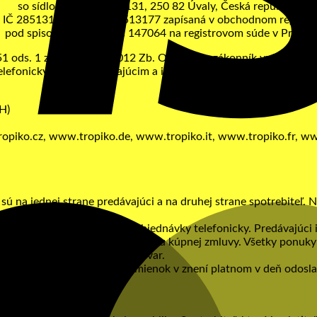
so sídlom Smetanova 131, 250 82 Úvaly, Česká republika
IČ 28513177, DIČ CZ28513177 zapísaná v obchodnom registri
pod spisovou značkou C 147064 na registrovom súde v Prahe.
 ods. 1 zákona č. 89/2012 Zb. Občiansky zákonník vzájomné pr
elefonicky medzi predávajúcim a inou fyzickou osobou (spotrebi
H)
ropiko.cz, www.tropiko.de, www.tropiko.it, www.tropiko.fr, w
ú na jednej strane predávajúci a na druhej strane spotrebiteľ. 
redávajúceho.
ajúci môže overiť platnosť objednávky telefonicky. Predávajúci 
redávajúcim dochádza k uzavretiu kúpnej zmluvy. Všetky ponuky
oriť kúpnu zmluvu na tento tovar.
stanovenia obchodných podmienok v znení platnom v deň odosla