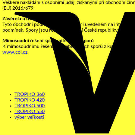
Veškeré nakládání s osobními údaji získanými při obchodní činn
(EU) 2016/679.
Závěrečná ustanovení
Tyto obchodní podmínky platí ve znění uvedeném na internetový
podmínek. Spory jsou řešeny na území České republiky, v česk
Mimosoudní řešení spotřebitelských sporů
K mimosoudnímu řešení spotřebitelských sporů z kupní smlouvy
www.coi.cz
.
TROPIKO 360
TROPIKO 420
TROPIKO 500
TROPIKO 550
výber veľkosti