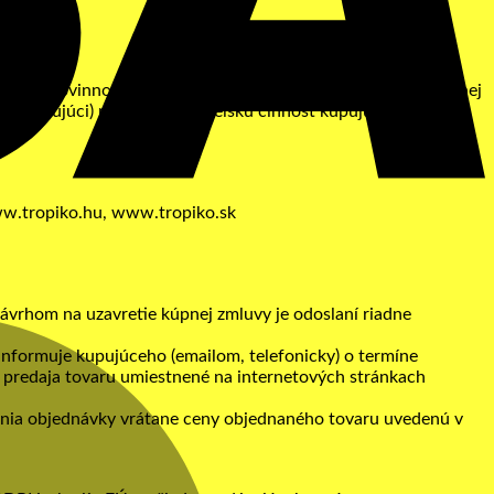
áva a povinnosti zmluvných strán vzniknuté na základe kúpnej
teľ, kupujúci) mimo podnikateľskú činnosť kupujúceho.
ww.tropiko.hu, www.tropiko.sk
Návrhom na uzavretie kúpnej zmluvy je odoslaní riadne
M
informuje kupujúceho (emailom, telefonicky) o termíne
 predaja tovaru umiestnené na internetových stránkach
nia objednávky vrátane ceny objednaného tovaru uvedenú v