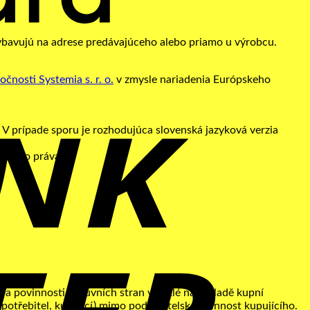
B
ybavujú na adrese predávajúceho alebo priamo u výrobcu.
T
nosti Systemia s. r. o.
v zmysle nariadenia Európskeho
V prípade sporu je rozhodujúca slovenská jazyková verzia
eského práva.
a povinnosti smluvních stran vzniklé na základě kupní
potřebitel, kupující) mimo podnikatelskou činnost kupujícího.