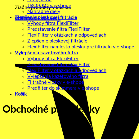
TROPIKO v e-shope
Žiadne produkty v košíku.
Náhradné diely
Zlepšenie pieskovej filtrácie
Vrátiť sa do obchodu
Výhody filtra FlexiFilter
Predstavenie filtra FlexiFilter
FlexiFilter v otázkach a odpovediach
Zlepšenie pieskovej filtrácie
FlexiFilter namiesto piesku pre filtráciu v e-shope
Vylepšenia kazetového filtra
Výhody filtra FlexiFilter
Predstavenie filtra FlexiFilter
FlexiFilter v otázkach a odpovediach
Vylepšenia kazetového filtra
Filtračné vložky v e-shope
Predfilter do skimmera v e-shope
Košík
Obchodné podmienky