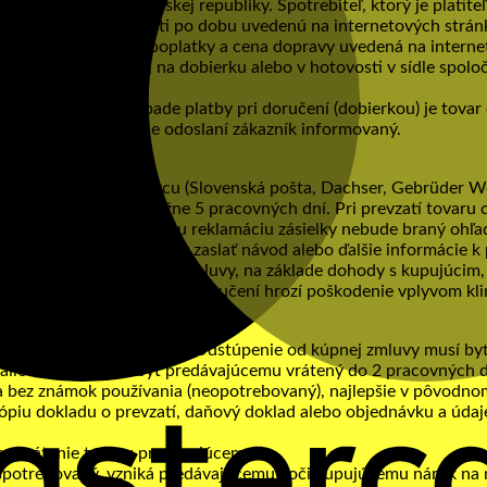
tné na území Slovenskej republiky. Spotrebiteľ, ktorý je platit
uke zostáva v platnosti po dobu uvedenú na internetových strá
v, služieb, bankové poplatky a cena dopravy uvedená na intern
systémom PayPal, na dobierku alebo v hotovosti v sídle spoloč
eny.
 od kupujúceho. V prípade platby pri doručení (dobierkou) je tov
 zákazku je o termíne odoslaní zákazník informovaný.
vom externého dopravcu (Slovenská pošta, Dachser, Gebrüder Wei
, v krajinách EÚ približne 5 pracovných dní. Pri prevzatí tovar
kumentovať. Na neskoršiu reklamáciu zásielky nebude braný ohľa
vajúci môže elektronicky zaslať návod alebo ďalšie informácie k
asť pred uzavretím kúpnej zmluvy, na základe dohody s kupujúcim
eho charakteru alebo pri doručení hrozí poškodenie vplyvom kl
a bez akejkoľvek sankcie. Odstúpenie od kúpnej zmluvy musí by
 emailom. Tovar musí byť predávajúcemu vrátený do 2 pracovných
a bez známok používania (neopotrebovaný), najlepšie v pôvodno
piu dokladu o prevzatí, daňový doklad alebo objednávku a údaje
na vrátenie tovaru predávajúcemu.
 spotrebovaný, vzniká predávajúcemu voči kupujúcemu nárok na 