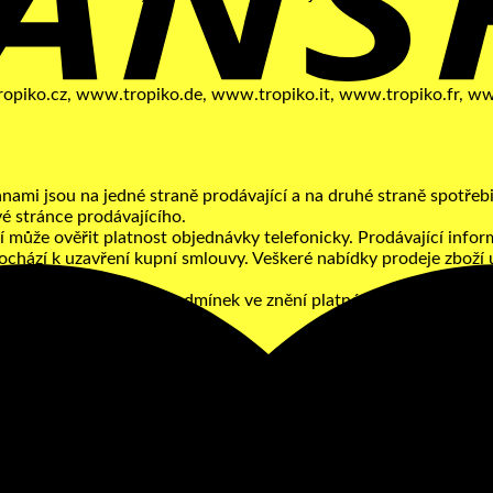
ropiko.cz, www.tropiko.de, www.tropiko.it, www.tropiko.fr, w
nami jsou na jedné straně prodávající a na druhé straně spotřeb
 stránce prodávajícího.
í může ověřit platnost objednávky telefonicky. Prodávající infor
chází k uzavření kupní smlouvy. Veškeré nabídky prodeje zboží 
toto zboží.
stanovení obchodních podmínek ve znění platném v den odeslání
né na území České republiky. Spotřebitel, který je plátce DPH 
 platnosti po dobu uvedenou na internetových stránkách prodáv
 bankovní poplatky a cena dopravy uvedená na internetových str
émem PayPal, na dobírku nebo hotově v sídle společnosti.
d kupujícího. V případě platby při doručení (dobírkou) je zboží o