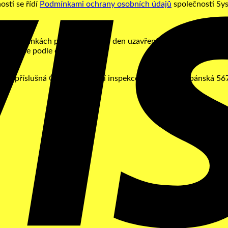
osti se řídí
Podmínkami ochrany osobních údajů
společnosti Sys
ch stránkách prodávajícího, v den uzavření kupní smlouvy. V př
ém jazyce podle českého práva.
 je příslušná Česká obchodní inspekce, se sídlem Štěpánská 567