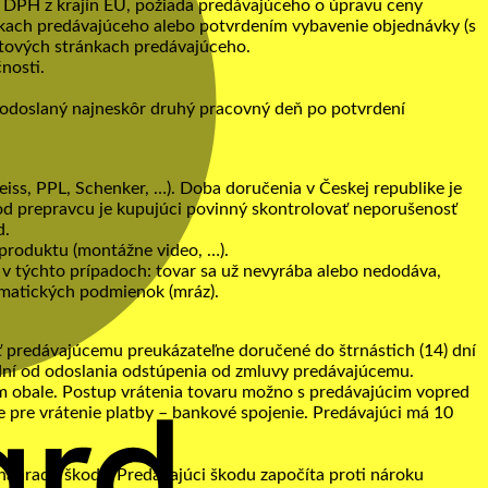
eľ DPH z krajín EÚ, požiada predávajúceho o úpravu ceny
nkach predávajúceho alebo potvrdením vybavenie objednávky (s
etových stránkach predávajúceho.
nosti.
ar odoslaný najneskôr druhý pracovný deň po potvrdení
ss, PPL, Schenker, …). Doba doručenia v Českej republike je
u od prepravcu je kupujúci povinný skontrolovať neporušenosť
d.
 produktu (montážne video, …).
, v týchto prípadoch: tovar sa už nevyrába alebo nedodáva,
imatických podmienok (mráz).
ť predávajúcemu preukázateľne doručené do štrnástich (14) dní
 dní od odoslania odstúpenia od zmluvy predávajúcemu.
m obale. Postup vrátenia tovaru možno s predávajúcim vopred
 pre vrátenie platby – bankové spojenie. Predávajúci má 10
náhradu škody. Predávajúci škodu započíta proti nároku