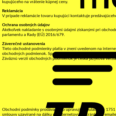
kupujúceho na vrátenie kúpnej ceny.
Reklamácia
V prípade reklamácie tovaru kupujúci kontaktuje predávajúceh
Ochrana osobných údajov
Akékoľvek nakladanie s osobnými údajmi získanými pri obchodne
parlamentu a Rady (EÚ) 2016/679.
Záverečné ustanovenia
Tieto obchodné podmienky platia v znení uvedenom na internet
obchodných podmienok. Spory sú riešené na území Slovenskej r
Záväznú verzií obchodných podmienok je česká jazyková verzia.
Obchodní podmínky prodávajícího upravují v souladu s § 1751 o
smlouvy uzavírané na dálku na internetových stránkách, emaile