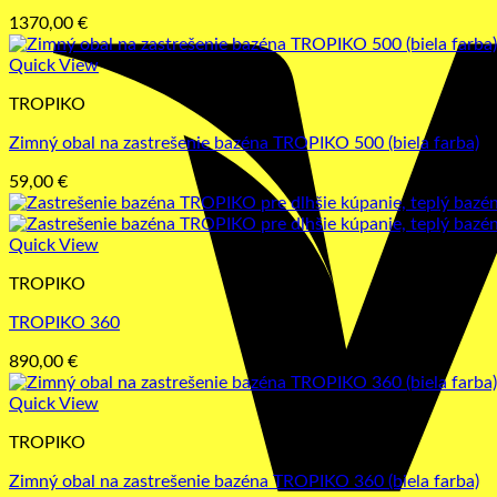
1370,00
€
Quick View
TROPIKO
Zimný obal na zastrešenie bazéna TROPIKO 500 (biela farba)
59,00
€
Quick View
TROPIKO
TROPIKO 360
890,00
€
Quick View
TROPIKO
Zimný obal na zastrešenie bazéna TROPIKO 360 (biela farba)