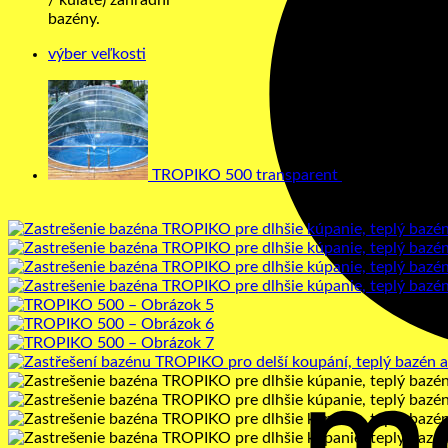
/ kulaté) zahradní
bazény.
výber veľkosti
TROPIKO 500 transparent
1130,00
€