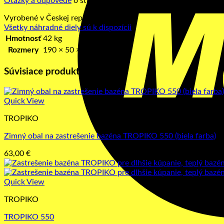
Otázky a odpovede
o strešnej krytine TROPIKO.
Vyrobené v Českej republike.
Všetky náhradné diely sú k dispozícii
.
Hmotnosť
42 kg
Rozmery
190 × 50 × 25 cm
Súvisiace produkty
Quick View
TROPIKO
Zimný obal na zastrešenie bazéna TROPIKO 550 (biela farba)
63,00
€
Quick View
TROPIKO
TROPIKO 550