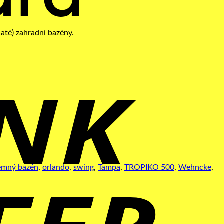
B
T
emný bazén
,
orlando
,
swing
,
Tampa
,
TROPIKO 500
,
Wehncke
,