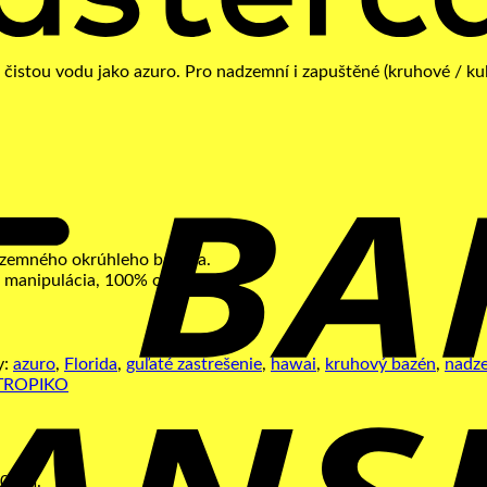
00 cm.
dzemného okrúhleho bazéna.
á manipulácia, 100% otvorení.
y:
azuro
,
Florida
,
guľaté zastrešenie
,
hawai
,
kruhový bazén
,
nadz
TROPIKO
00 cm.