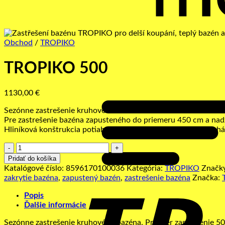
Obchod
/
TROPIKO
TROPIKO 500
1130,00
€
Sezónne zastrešenie kruhového bazéna. Priemer zastrešenie 5
Pre zastrešenie bazéna zapusteného do priemeru 450 cm a na
Hliníková konštrukcia potiahnutá kvalitnou fóliou. Jednoduch
množstvo
TROPIKO
Pridať do košíka
500
Katalógové číslo:
8596170100036
Kategória:
TROPIKO
Značk
zakrytie bazéna
,
zapustený bazén
,
zastrešenie bazéna
Značka:
Popis
Ďalšie informácie
Sezónne zastrešenie kruhového bazéna. Priemer zastrešenie 5