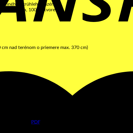
dzemného okrúhleho bazéna.
á manipulácia, 100% otvorení.
0 cm nad terénom o priemere max. 370 cm)
utie vo formáte
PDF
.