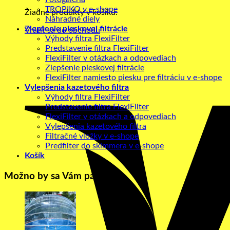
TROPIKO v e-shope
Žiadne produkty v košíku.
Náhradné diely
Zlepšenie pieskovej filtrácie
Vrátiť sa do obchodu
Výhody filtra FlexiFilter
Predstavenie filtra FlexiFilter
FlexiFilter v otázkach a odpovediach
Zlepšenie pieskovej filtrácie
FlexiFilter namiesto piesku pre filtráciu v e-shope
Vylepšenia kazetového filtra
Výhody filtra FlexiFilter
Predstavenie filtra FlexiFilter
FlexiFilter v otázkach a odpovediach
Vylepšenia kazetového filtra
Filtračné vložky v e-shope
Predfilter do skimmera v e-shope
Košík
Možno by sa Vám páčilo…