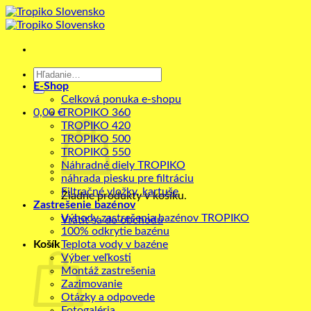
Skip
to
content
Hľadať:
E-Shop
Celková ponuka e-shopu
0,00
€
TROPIKO 360
TROPIKO 420
TROPIKO 500
TROPIKO 550
Náhradné diely TROPIKO
náhrada piesku pre filtráciu
Filtračné vložky, kartuše
Žiadne produkty v košíku.
Zastrešenie bazénov
Výhody zastrešenia bazénov TROPIKO
Vrátiť sa do obchodu
100% odkrytie bazénu
Košík
Teplota vody v bazéne
Výber veľkosti
Montáž zastrešenia
Zazimovanie
Otázky a odpovede
Fotogaléria