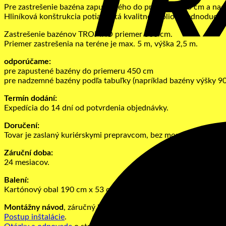
Pre zastrešenie bazéna zapusteného do priemeru 450 cm a na
Hliníková konštrukcia potiahnutá kvalitnou fóliou. Jednoduch
Zastrešenie bazénov TROPIKO priemer 500 cm.
Priemer zastrešenia na teréne je max. 5 m, výška 2,5 m.
odporúčame:
pre zapustené bazény do priemeru 450 cm
pre nadzemné bazény podľa tabuľky (napríklad bazény výšky 9
Termín dodání:
Expedícia do 14 dní od potvrdenia objednávky.
Doručení:
Tovar je zaslaný kuriérskymi prepravcom, bez montáže.
Záruční doba:
24 mesiacov.
Balení:
Kartónový obal 190 cm x 53 cm x 20 cm, hmotnosť 42 kg.
Montážny návod
, záručný list a prevádzkové pokyny na stiahn
Postup inštalácie
.